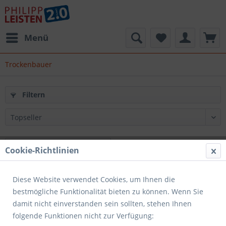
Menü
Trockenbauer
Filtern
Cookie-Richtlinien
Diese Website verwendet Cookies, um Ihnen die
bestmögliche Funktionalität bieten zu können. Wenn Sie
damit nicht einverstanden sein sollten, stehen Ihnen
Spezialfilter Dräger
folgende Funktionen nicht zur Verfügung:
1140 - A1 B2 E2 K1 Hg