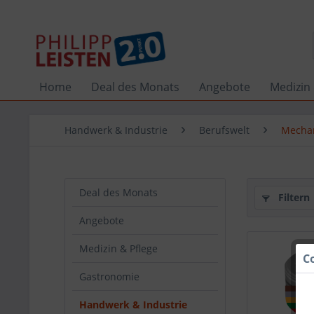
Home
Deal des Monats
Angebote
Medizin 
Handwerk & Industrie
Berufswelt
Mechan
Deal des Monats
Filtern
Angebote
Medizin & Pflege
C
Gastronomie
Handwerk & Industrie