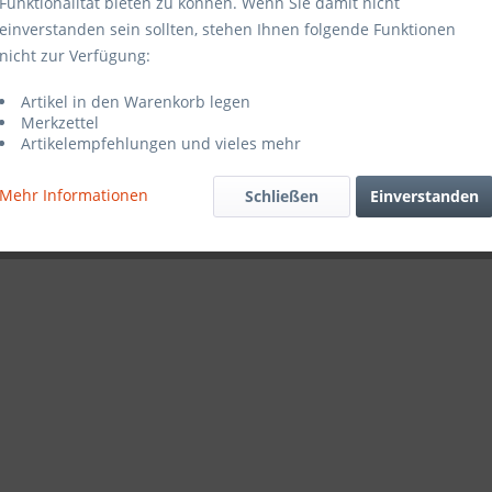
Funktionalität bieten zu können. Wenn Sie damit nicht
einverstanden sein sollten, stehen Ihnen folgende Funktionen
er Dräger
B2 E2 K1 Hg
nicht zur Verfügung:
3 R D
Artikel in den Warenkorb legen
Merkzettel
Artikelempfehlungen und vieles mehr
arenkorb
Mehr Informationen
Schließen
Einverstanden