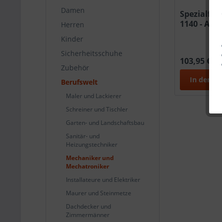
Damen
Spezialfilt
1140 - A1 
Herren
N0 C0 20 P
Kinder
Sicherheitsschuhe
103,95 € *
Zubehör
In den
W
Berufswelt
Maler und Lackierer
Schreiner und Tischler
Garten- und Landschaftsbau
Sanitär- und
Heizungstechniker
Mechaniker und
Mechatroniker
Installateure und Elektriker
Maurer und Steinmetze
Dachdecker und
Zimmermänner